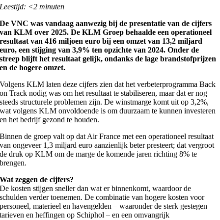
Leestijd: <2 minuten
De VNC was vandaag aanwezig bij de presentatie van de cijfers
van KLM over 2025. De KLM Groep behaalde een operationeel
resultaat van 416 miljoen euro bij een omzet van 13,2 miljard
euro, een stijging van 3,9% ten opzichte van 2024. Onder de
streep blijft het resultaat gelijk, ondanks de lage brandstofprijzen
en de hogere omzet.
Volgens KLM laten deze cijfers zien dat het verbeterprogramma Back
on Track nodig was om het resultaat te stabiliseren, maar dat er nog
steeds structurele problemen zijn. De winstmarge komt uit op 3,2%,
wat volgens KLM onvoldoende is om duurzaam te kunnen investeren
en het bedrijf gezond te houden.
Binnen de groep valt op dat Air France met een operationeel resultaat
van ongeveer 1,3 miljard euro aanzienlijk beter presteert; dat vergroot
de druk op KLM om de marge de komende jaren richting 8% te
brengen.
Wat zeggen de cijfers?
De kosten stijgen sneller dan wat er binnenkomt, waardoor de
schulden verder toenemen. De combinatie van hogere kosten voor
personeel, materieel en havengelden – waaronder de sterk gestegen
tarieven en heffingen op Schiphol – en een omvangrijk