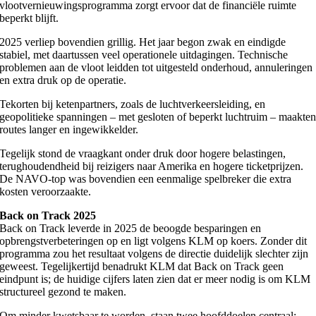
vlootvernieuwingsprogramma zorgt ervoor dat de financiële ruimte
beperkt blijft.
2025 verliep bovendien grillig. Het jaar begon zwak en eindigde
stabiel, met daartussen veel operationele uitdagingen. Technische
problemen aan de vloot leidden tot uitgesteld onderhoud, annuleringen
en extra druk op de operatie.​
Tekorten bij ketenpartners, zoals de luchtverkeersleiding, en
geopolitieke spanningen – met gesloten of beperkt luchtruim – maakte
routes langer en ingewikkelder.
Tegelijk stond de vraagkant onder druk door hogere belastingen,
terughoudendheid bij reizigers naar Amerika en hogere ticketprijzen.
De NAVO‑top was bovendien een eenmalige spelbreker die extra
kosten veroorzaakte.
Back on Track 2025
Back on Track leverde in 2025 de beoogde besparingen en
opbrengstverbeteringen op en ligt volgens KLM op koers. Zonder dit
programma zou het resultaat volgens de directie duidelijk slechter zijn
geweest. Tegelijkertijd benadrukt KLM dat Back on Track geen
eindpunt is; de huidige cijfers laten zien dat er meer nodig is om KLM
structureel gezond te maken.
Om minder kwetsbaar te worden, staan twee hoofddoelen centraal: