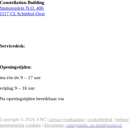
Constellation Building
Stationsplein N.O. 406
1117 CL Schiphol-Oost
Bel ons
Mail ons
Servicedesk:
020-5020480
Openingstijden:
ma t/m do
9 – 17 uur
vrijdag 9 – 16 uur
Na openingstijden bereikbaar via
020-5020480
VNC Statuten
/
English version
Copyright ©
2026
VNC |
privacyverklaring
|
cookiebeleid
|
beheer
toestemming cookies
|
disclaimer
|
integriteits- en meldprotocol