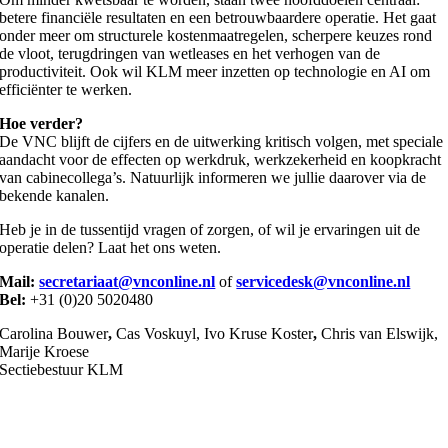
betere financiële resultaten en een betrouwbaardere operatie. Het gaat
onder meer om structurele kostenmaatregelen, scherpere keuzes rond
de vloot, terugdringen van wetleases en het verhogen van de
productiviteit. Ook wil KLM meer inzetten op technologie en AI om
efficiënter te werken.
Hoe verder?
De VNC blijft de cijfers en de uitwerking kritisch volgen, met speciale
aandacht voor de effecten op werkdruk, werkzekerheid en koopkracht
van cabinecollega’s. Natuurlijk informeren we jullie daarover via de
bekende kanalen.
Heb je in de tussentijd vragen of zorgen, of wil je ervaringen uit de
operatie delen? Laat het ons weten.
Mail:
secretariaat@vnconline.nl
of
servicedesk@vnconline.nl
Bel:
+31 (0)20 5020480
Carolina Bouwer
,
Cas Voskuyl, Ivo Kruse Koster
,
Chris van Elswijk,
Marije Kroese
Sectiebestuur KLM