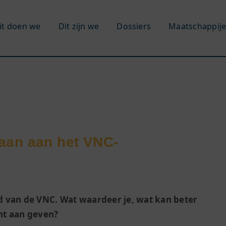
it doen we
Dit zijn we
Dossiers
Maatschappij
aan aan het VNC-
id van de VNC. Wat waardeer je, wat kan beter
ht aan geven?