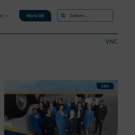
Zoeken
en
Word lid!
naar:
VNC