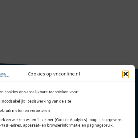
Cookies op vnconline.nl
en cookies en vergelijkbare technieken voor:
 (noodzakelijk): basiswerking van de site
Word lid
 gebruik meten en verbeteren
tiek verwerken wij en 1 partner (Google Analytics) mogelijk gegevens
ort) IP-adres, apparaat- en browserinformatie en paginagebruik.