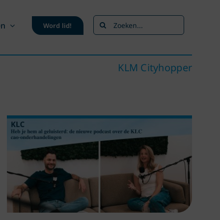
Zoeken
en
Word lid!
naar:
KLM Cityhopper