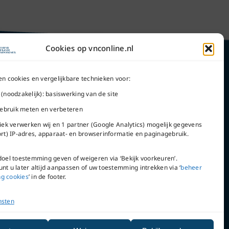
Cookies op vnconline.nl
en cookies en vergelijkbare technieken voor:
 (noodzakelijk): basiswerking van de site
Word lid
 gebruik meten en verbeteren
tiek verwerken wij en 1 partner (Google Analytics) mogelijk gegevens
ort) IP-adres, apparaat- en browserinformatie en paginagebruik.
doel toestemming geven of weigeren via ‘Bekijk voorkeuren’.
VNC Statuten
nt u later altijd aanpassen of uw toestemming intrekken via ‘
beheer
g cookies
’ in de footer.
nsten