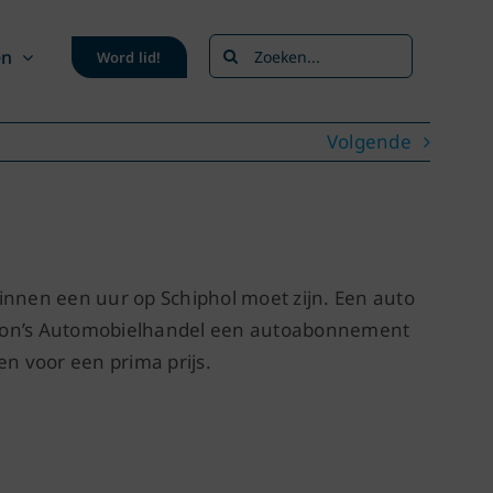
Zoeken
en
Word lid!
naar:
Volgende
 binnen een uur op Schiphol moet zijn. Een auto
t Pon’s Automobielhandel een autoabonnement
n voor een prima prijs.