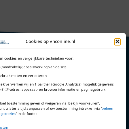
Cookies op vnconline.nl
en cookies en vergelijkbare technieken voor:
 (noodzakelijk): basiswerking van de site
Word lid
 gebruik meten en verbeteren
tiek verwerken wij en 1 partner (Google Analytics) mogelijk gegevens
ort) IP-adres, apparaat- en browserinformatie en paginagebruik.
doel toestemming geven of weigeren via ‘Bekijk voorkeuren’.
VNC Statuten
nt u later altijd aanpassen of uw toestemming intrekken via ‘
beheer
g cookies
’ in de footer.
nsten