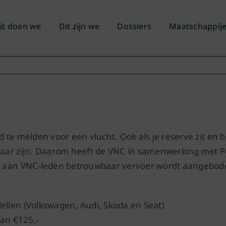
it doen we
Dit zijn we
Dossiers
Maatschappij
jd te melden voor een vlucht. Ook als je reserve zit en
ouwbaar zijn. Daarom heeft de VNC in samenwerking me
bij aan VNC-leden betrouwbaar vervoer wordt aangebode
dellen (Volkswagen, Audi, Skoda en Seat)
van €125,-