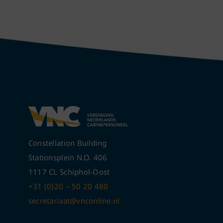
Constellation Building
Stationsplein N.O. 406
1117 CL Schiphol-Oost
+31 (0)20 – 50 20 480
secretariaat@vnconline.nl