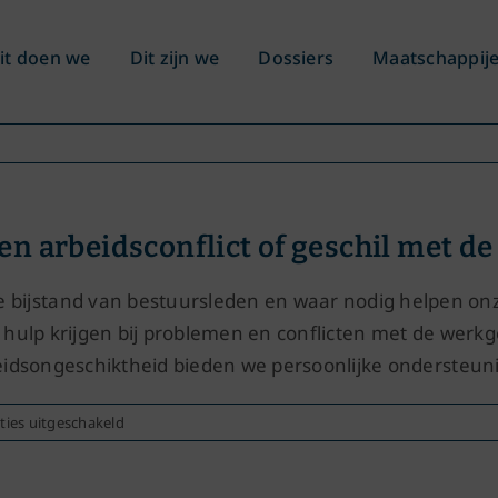
it doen we
Dit zijn we
Dossiers
Maatschappij
en arbeidsconflict of geschil met d
jstand van bestuursleden en waar nodig helpen onze j
 hulp krijgen bij problemen en conflicten met de werkg
rbeidsongeschiktheid bieden we persoonlijke ondersteu
voor
ties uitgeschakeld
Hoe
ondersteunt
de