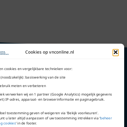
Cookies op vnconline.nl
en cookies en vergelijkbare technieken voor:
 (noodzakelijk): basiswerking van de site
Word lid
 gebruik meten en verbeteren
tiek verwerken wij en 1 partner (Google Analytics) mogelijk gegevens
ort) IP-adres, apparaat- en browserinformatie en paginagebruik.
doel toestemming geven of weigeren via ‘Bekijk voorkeuren’.
VNC Statuten
nt u later altijd aanpassen of uw toestemming intrekken via ‘
beheer
g cookies
’ in de footer.