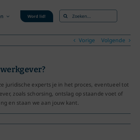
Zoeken
en
Word lid!
naar:
Vorige
Volgende
e werkgever?
uridische experts je in het proces, eventueel tot
ever, zoals schorsing, ontslag op staande voet of
ning en staan we aan jouw kant.