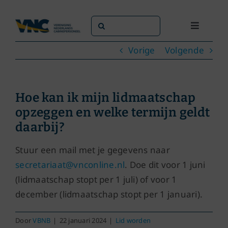
Ga
naar
Zoeken
Toggle
inhoud
naar:
Navigati
Vorige
Volgende
Dit doen we
Dit zijn we
Hoe kan ik mijn lidmaatschap
opzeggen en welke termijn geldt
Dossiers
daarbij?
Stuur een mail met je gegevens naar
Maatschappijen
secretariaat@vnconline.nl
. Doe dit voor 1 juni
(lidmaatschap stopt per 1 juli) of voor 1
Word lid!
december (lidmaatschap stopt per 1 januari).
Door
VBNB
|
22 januari 2024
|
Lid worden