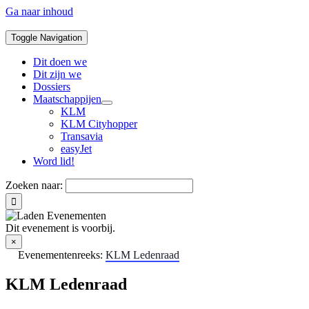
Ga naar inhoud
Toggle Navigation
Dit doen we
Dit zijn we
Dossiers
Maatschappijen
KLM
KLM Cityhopper
Transavia
easyJet
Word lid!
Zoeken naar:
Dit evenement is voorbij.
×
Evenementenreeks:
KLM Ledenraad
KLM Ledenraad