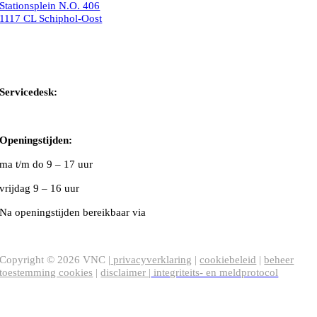
Stationsplein N.O. 406
1117 CL Schiphol-Oost
Bel ons
Mail ons
Servicedesk:
020-5020480
Openingstijden:
ma t/m do
9 – 17 uur
vrijdag 9 – 16 uur
Na openingstijden bereikbaar via
020-5020480
VNC Statuten
/
English version
Copyright ©
2026
VNC |
privacyverklaring
|
cookiebeleid
|
beheer
toestemming cookies
|
disclaimer
|
integriteits- en meldprotocol