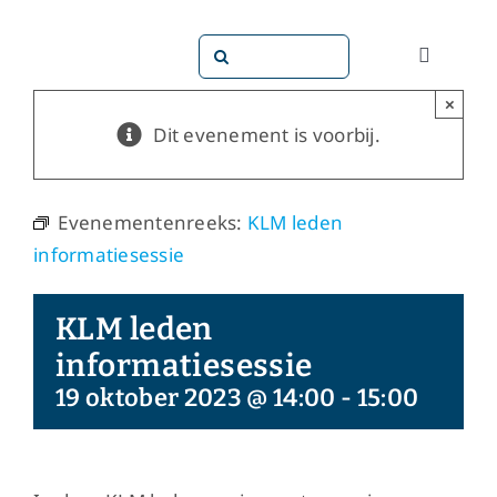
Ga
naar
Zoeken
Toggle
inhoud
naar:
Navigati
×
Dit doen
Dit evenement is voorbij.
Dit zijn 
Evenementenreeks:
KLM leden
informatiesessie
Dossiers
KLM leden
Maatsch
informatiesessie
19 oktober 2023 @ 14:00
-
15:00
Word lid!