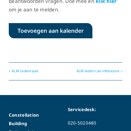
beantwoorden vragen. Doe mee en
klik hier
om je aan te melden.
Toevoegen aan kalender
KLM Ledenraad
KLM leden cao infosessie
Servicedesk:
Constellation
020-5020480
Building