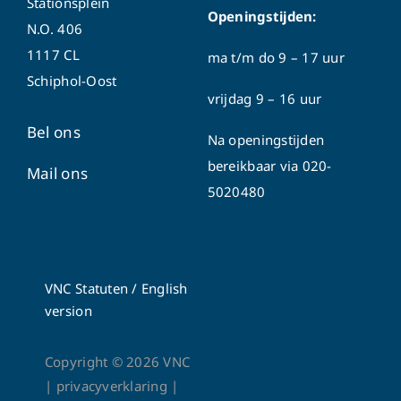
Stationsplein
Openingstijden:
N.O. 406
1117 CL
ma t/m do
9 – 17 uur
Schiphol-Oost
vrijdag 9 – 16 uur
Bel ons
Na openingstijden
bereikbaar via
020-
Mail ons
5020480
VNC Statuten
/
English
version
Copyright ©
2026
VNC
|
privacyverklaring
|