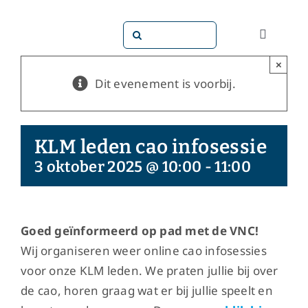
Ga
naar
Zoeken
Toggle
inhoud
naar:
Navigati
×
Dit doen
Dit evenement is voorbij.
Dit zijn 
KLM leden cao infosessie
Dossiers
3 oktober 2025 @ 10:00
-
11:00
Maatsch
Goed geïnformeerd op pad met de VNC!
Wij organiseren weer online cao infosessies
Word lid!
voor onze KLM leden. We praten jullie bij over
de cao, horen graag wat er bij jullie speelt en