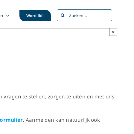
Zoeken
en
Word lid!
naar:
×
m vragen te stellen, zorgen te uiten en met ons
ormulier
. Aanmelden kan natuurlijk ook