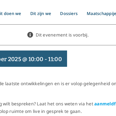
it doen we
Dit zijn we
Dossiers
Maatschappij
Dit evenement is voorbij.
er 2025 @ 10:00
-
11:00
de laatste ontwikkelingen en is er volop gelegenheid o
g wilt bespreken? Laat het ons weten via het
aanmeldf
olop ruimte om live in gesprek te gaan.