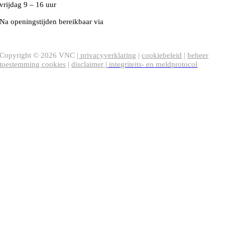
vrijdag 9 – 16 uur
Na openingstijden bereikbaar via
020-5020480
VNC Statuten
/
English version
Copyright ©
2026
VNC |
privacyverklaring
|
cookiebeleid
|
beheer
toestemming cookies
|
disclaimer
|
integriteits- en meldprotocol