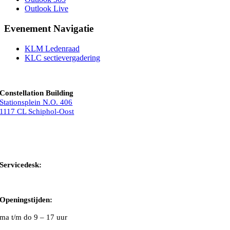
Outlook Live
Evenement Navigatie
KLM Ledenraad
KLC sectievergadering
Constellation Building
Stationsplein N.O. 406
1117 CL Schiphol-Oost
Bel ons
Mail ons
Servicedesk:
020-5020480
Openingstijden:
ma t/m do
9 – 17 uur