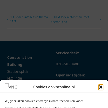
KLC leden infosessie thema
KLM ledeninfosessie met
CAO
thema: cao
Servicedesk:
Constellation
020-5020480
Building
Stationsplein
Openingstijden:
N.O. 406
1117 CL
ma t/m do
9 – 17 uur
Cookies op vnconline.nl
Schiphol-Oost
vrijdag 9 – 16 uur
Wij gebruiken cookies en vergelijkbare technieken voor:
Bel ons