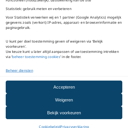
Na openingstijden
Functioneel (noodzakelijk): basiswerking van de site
bereikbaar via
020-
Statistiek: gebruik meten en verbeteren
Mail ons
5020480
Voor Statistiek verwerken wij en 1 partner (Google Analytics) mogelijk
gegevens zoals (verkort) IP-adres, apparaat- en browserinformatie en
paginagebruik.
U kunt per doel toestemming geven of weigeren via ‘Bekijk
voorkeuren’.
VNC Statuten
/
English
Uw keuze kunt u later altijd aanpassen of uw toestemming intrekken
version
via ‘
beheer toestemming cookies
’ in de footer.
Beheer diensten
Copyright ©
2026
VNC
|
privacyverklaring
|
cookiebeleid
|
beheer
Accepteren
toestemming cookies
Weigeren
|
disclaimer
|
integriteits- en
Bekijk voorkeuren
meldprotocol
Cookiebeleid
Privacyverklaring