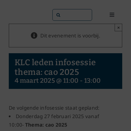
Ga
naar
Zoeken
Toggle
inhoud
naar:
Navigati
×
Dit doen
Dit evenement is voorbij.
Dit zijn 
KLC leden infosessie
Dossiers
thema: cao 2025
4 maart 2025 @ 11:00
-
13:00
Maatsch
Word lid!
De volgende infosessie staat gepland:
Donderdag 27 februari 2025 vanaf
10:00-
Thema: cao 2025