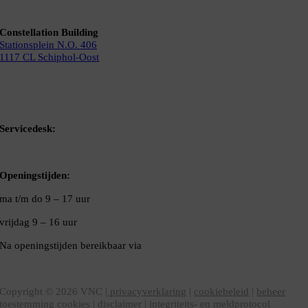
Constellation Building
Stationsplein N.O. 406
1117 CL Schiphol-Oost
Bel ons
Mail ons
Servicedesk:
020-5020480
Openingstijden:
ma t/m do
9 – 17 uur
vrijdag 9 – 16 uur
Na openingstijden bereikbaar via
020-5020480
VNC Statuten
/
English version
Copyright ©
2026
VNC |
privacyverklaring
|
cookiebeleid
|
beheer
toestemming cookies
|
disclaimer
|
integriteits- en meldprotocol