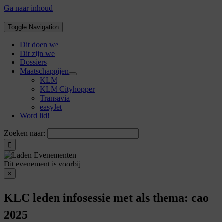
Ga naar inhoud
Toggle Navigation
Dit doen we
Dit zijn we
Dossiers
Maatschappijen
KLM
KLM Cityhopper
Transavia
easyJet
Word lid!
Zoeken naar:
Dit evenement is voorbij.
×
KLC leden infosessie met als thema: cao
2025