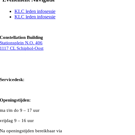
KLC leden infosessie
KLC leden infosessie
Constellation Building
Stationsplein N.O. 406
1117 CL Schiphol-Oost
Bel ons
Mail ons
Servicedesk:
020-5020480
Openingstijden:
ma t/m do
9 – 17 uur
vrijdag 9 – 16 uur
Na openingstijden bereikbaar via
020-5020480