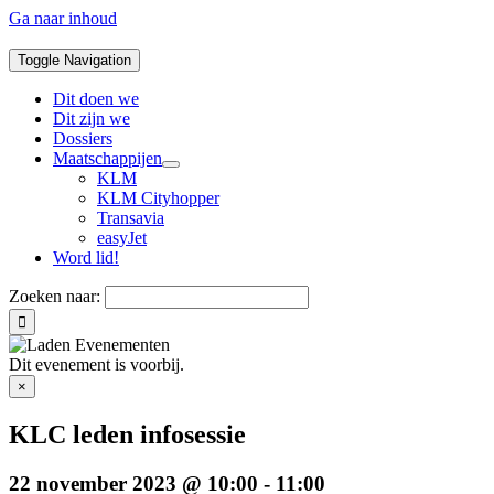
Ga naar inhoud
Toggle Navigation
Dit doen we
Dit zijn we
Dossiers
Maatschappijen
KLM
KLM Cityhopper
Transavia
easyJet
Word lid!
Zoeken naar:
Dit evenement is voorbij.
×
KLC leden infosessie
22 november 2023 @ 10:00
-
11:00