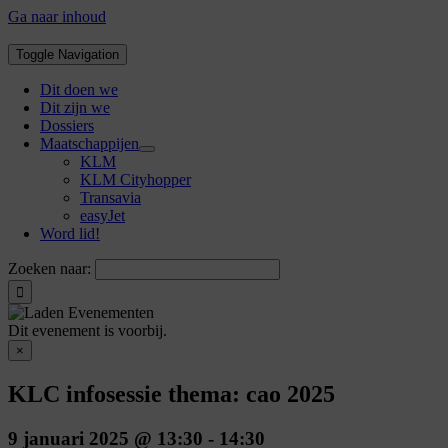
Ga naar inhoud
Toggle Navigation
Dit doen we
Dit zijn we
Dossiers
Maatschappijen
KLM
KLM Cityhopper
Transavia
easyJet
Word lid!
Zoeken naar:
Dit evenement is voorbij.
×
KLC infosessie thema: cao 2025
9 januari 2025 @ 13:30
-
14:30