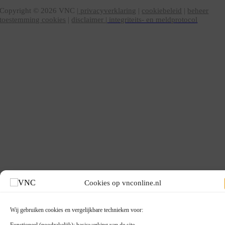
Copyright ©
2026
VNC |
privacyverklaring
|
cookiebeleid
|
beheer
toestemming cookies
|
disclaimer
|
integriteits- en meldprotocol
Cookies op vnconline.nl
Wij gebruiken cookies en vergelijkbare technieken voor: