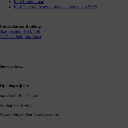
KLM Ledenraad
KLC leden infosessie met als thema: cao 2025
Constellation Building
Stationsplein N.O. 406
1117 CL Schiphol-Oost
Bel ons
Mail ons
Servicedesk:
020-5020480
Openingstijden:
ma t/m do
9 – 17 uur
vrijdag 9 – 16 uur
Na openingstijden bereikbaar via
020-5020480
VNC Statuten
/
English version