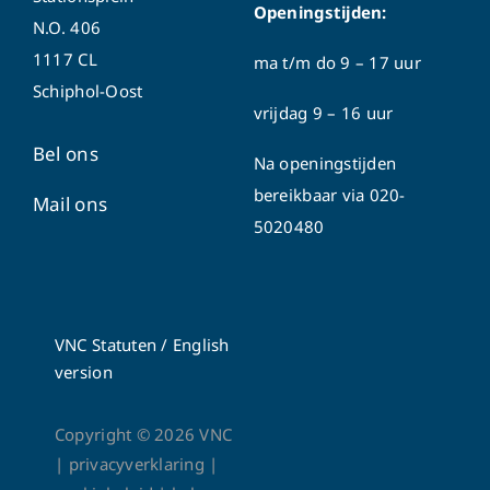
Openingstijden:
N.O. 406
1117 CL
ma t/m do
9 – 17 uur
Schiphol-Oost
vrijdag 9 – 16 uur
Bel ons
Na openingstijden
bereikbaar via
020-
Mail ons
5020480
VNC Statuten
/
English
version
Copyright ©
2026
VNC
|
privacyverklaring
|