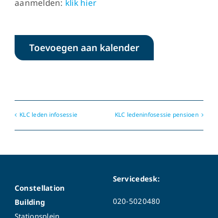
aanmelden:
klik hier
Toevoegen aan kalender
KLC leden infosessie
KLC ledeninfosessie pensioen
Servicedesk:
Constellation
020-5020480
Building
Stationsplein