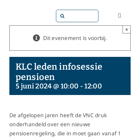
Ga
naar
Zoeken
Toggle
inhoud
naar:
Navigati
×
Dit doen
Dit evenement is voorbij.
Dit zijn 
KLC leden infosessie
Dossiers
pensioen
5 juni 2024 @ 10:00
-
12:00
Maatsch
Word lid!
De afgelopen jaren heeft de VNC druk
onderhandeld over een nieuwe
pensioenregeling, die in moet gaan vanaf 1