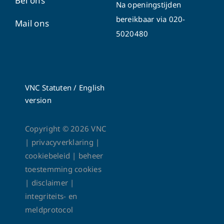
Bel ons
Na openingstijden
bereikbaar via
020-
Mail ons
5020480
VNC Statuten
/
English
version
Copyright ©
2026
VNC
|
privacyverklaring
|
cookiebeleid
|
beheer
toestemming cookies
|
disclaimer
|
integriteits- en
meldprotocol