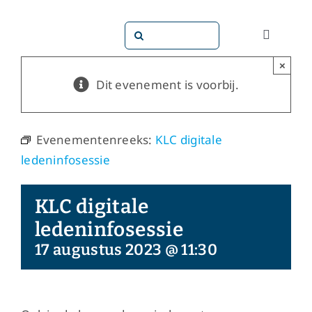
Ga
naar
Zoeken
Toggle
inhoud
naar:
Navigati
×
Dit doen
Dit evenement is voorbij.
Dit zijn 
Evenementenreeks:
KLC digitale
ledeninfosessie
Dossiers
KLC digitale
Maatsch
ledeninfosessie
17 augustus 2023 @ 11:30
Word lid!