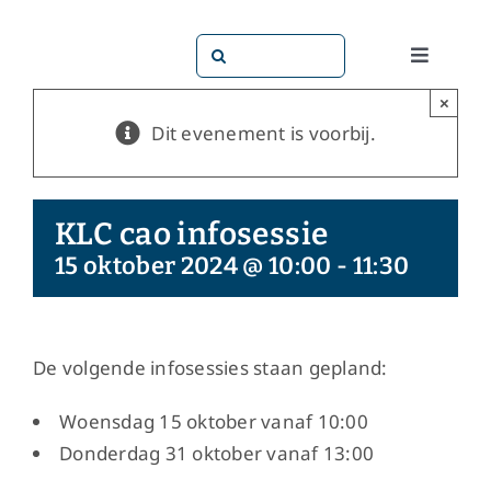
Ga
naar
Zoeken
Toggle
inhoud
naar:
Navigati
×
Dit doen
Dit evenement is voorbij.
Dit zijn 
KLC cao infosessie
Dossiers
15 oktober 2024 @ 10:00
-
11:30
Maatsch
De volgende infosessies staan gepland:
Word lid!
Woensdag 15 oktober vanaf 10:00
Donderdag 31 oktober vanaf 13:00