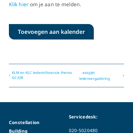
Klik hier
om je aan te melden.
Toevoegen aan kalender
KLM en KLC ledeninfosessie thema
easyJet
GC/OR
ledenvergadering
Servicedesk:
Constellation
020-5020480
Building