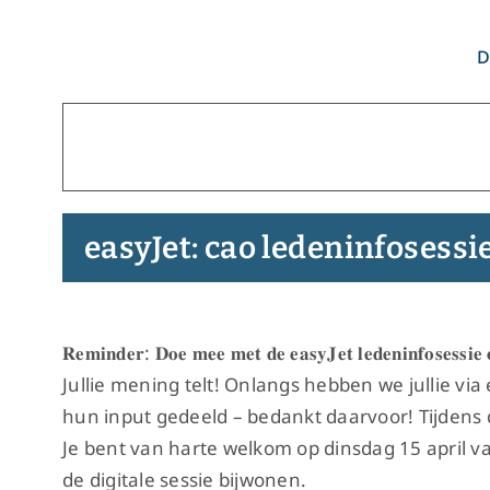
Ga
naar
D
inhoud
easyJet: cao ledeninfosessi
𝐑𝐞𝐦𝐢𝐧𝐝𝐞𝐫: 𝐃𝐨𝐞 𝐦𝐞𝐞 𝐦𝐞𝐭 𝐝𝐞 𝐞𝐚𝐬𝐲𝐉𝐞𝐭 𝐥𝐞𝐝𝐞𝐧𝐢𝐧𝐟𝐨𝐬𝐞𝐬𝐬𝐢𝐞
Jullie mening telt! Onlangs hebben we jullie v
hun input gedeeld – bedankt daarvoor! Tijden
Je bent van harte welkom op dinsdag 15 april va
de digitale sessie bijwonen.