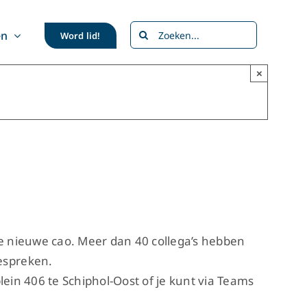
Zoeken
en
Word lid!
naar:
×
de nieuwe cao. Meer dan 40 collega’s hebben
espreken.
lein 406 te Schiphol-Oost of je kunt via Teams