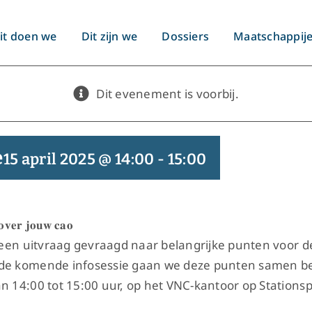
it doen we
Dit zijn we
Dossiers
Maatschappij
Dit evenement is voorbij.
e
15 april 2025 @ 14:00
-
15:00
 𝐨𝐯𝐞𝐫 𝐣𝐨𝐮𝐰 𝐜𝐚𝐨
ia een uitvraag gevraagd naar belangrijke punten voor 
s de komende infosessie gaan we deze punten samen b
n 14:00 tot 15:00 uur, op het VNC-kantoor op Stationsp