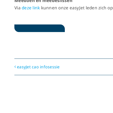
Meedoen en meebeslissen
Via
deze link
kunnen onze easyJet leden zich op
easyJet cao infosessie