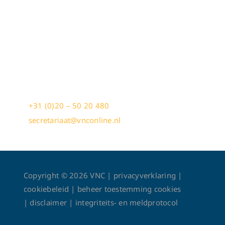
Constellation Building
Stationsplein N.O. 406
1117 CL Schiphol-Oost
+31 (0)20 – 50 20 480
secretariaat@vnconline.nl
Copyright ©
2026
VNC |
privacyverklaring
|
cookiebeleid
|
beheer toestemming cookies
|
disclaimer
|
integriteits- en meldprotocol