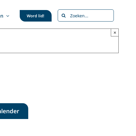
Zoeken
en
Word lid!
naar:
×
alender