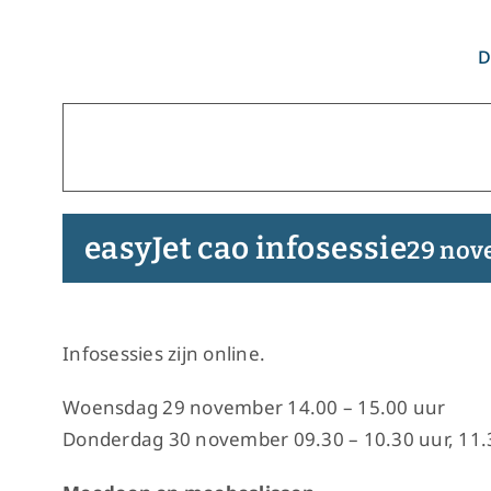
Ga
naar
D
inhoud
easyJet cao infosessie
29 nov
Infosessies zijn online.
Woensdag 29 november 14.00 – 15.00 uur
Donderdag 30 november 09.30 – 10.30 uur, 11.3