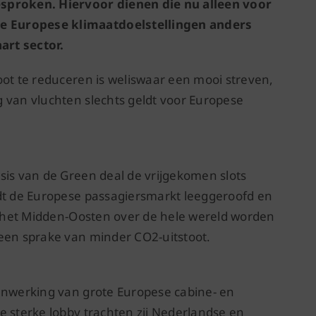
esproken. Hiervoor dienen die nu alleen voor
e Europese klimaatdoelstellingen anders
art sector.
oot te reduceren is weliswaar een mooi streven,
 van vluchten slechts geldt voor Europese
sis van de Green deal de vrijgekomen slots
rdt de Europese passagiersmarkt leeggeroofd en
ia het Midden-Oosten over de hele wereld worden
geen sprake van minder CO2-uitstoot.
menwerking van grote Europese cabine- en
e sterke lobby trachten zij Nederlandse en