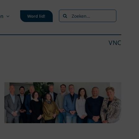
Zoeken
en
Word lid!
naar:
VNC