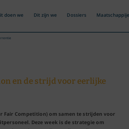
it doen we
Dit zijn we
Dossiers
Maatschappij
urrentie
n en de strijd voor eerlijke
or Fair Competition) om samen te strijden voor
tpersoneel. Deze week is de strategie om