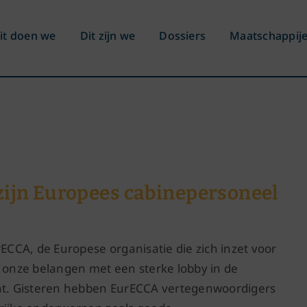
it doen we
Dit zijn we
Dossiers
Maatschappij
lzijn Europees cabinepersoneel
CCA, de Europese organisatie die zich inzet voor
n onze belangen met een sterke lobby in de
t. Gisteren hebben EurECCA vertegenwoordigers