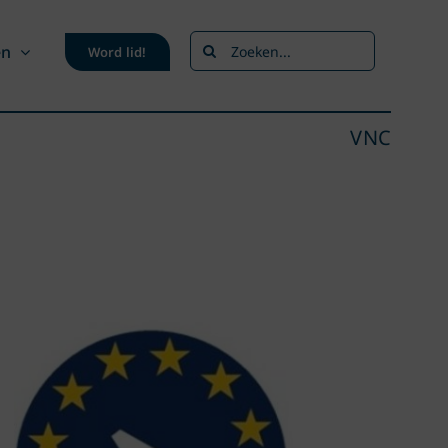
Zoeken
en
Word lid!
naar:
VNC