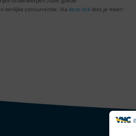
ijke onderwerpen zoals goede
 eerlijke concurrentie. Via
deze link
lees je meer!