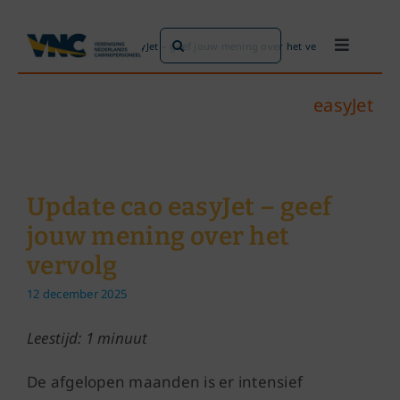
Ga
naar
Zoeken
Home
»
Update cao easyJet – geef jouw mening over het vervolg
Toggle
inhoud
naar:
Navigati
Dit doen we
easyJet
Dit zijn we
Update cao easyJet – geef
Dossiers
jouw mening over het
vervolg
Maatschappijen
12 december 2025
Word lid!
Leestijd: 1 minuut
De afgelopen maanden is er intensief