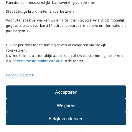
Bel ons
Na openingstijden
Functioneel (noodzakelijk): basiswerking van de site
bereikbaar via
020-
Statistiek: gebruik meten en verbeteren
Mail ons
5020480
Voor Statistiek verwerken wij en 1 partner (Google Analytics) mogelijk
gegevens zoals (verkort) IP-adres, apparaat- en browserinformatie en
paginagebruik.
U kunt per doel toestemming geven of weigeren via ‘Bekijk
voorkeuren’.
VNC Statuten
/
English
Uw keuze kunt u later altijd aanpassen of uw toestemming intrekken
version
via ‘
beheer toestemming cookies
’ in de footer.
Beheer diensten
Copyright ©
2026
VNC
|
privacyverklaring
|
cookiebeleid
|
beheer
Accepteren
toestemming cookies
Weigeren
|
disclaimer
|
integriteits- en
Bekijk voorkeuren
meldprotocol