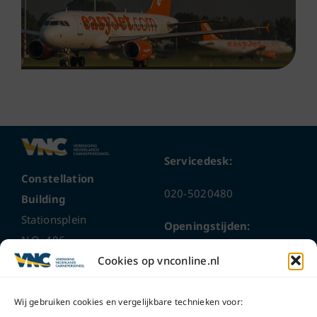
Servicedesk:
Constellation
020-5020480
Building
Stationsplein
Openingstijden:
N.O. 406
ma t/m do
9 – 17 uur
Cookies op vnconline.nl
1117 CL
Schiphol-Oost
vrijdag 9 – 16 uur
Wij gebruiken cookies en vergelijkbare technieken voor: