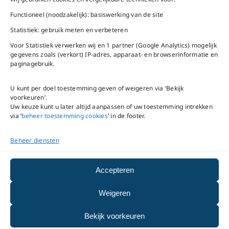
Bel ons
Na openingstijden
Functioneel (noodzakelijk): basiswerking van de site
bereikbaar via
020-
Statistiek: gebruik meten en verbeteren
Mail ons
5020480
Voor Statistiek verwerken wij en 1 partner (Google Analytics) mogelijk
gegevens zoals (verkort) IP-adres, apparaat- en browserinformatie en
paginagebruik.
U kunt per doel toestemming geven of weigeren via ‘Bekijk
voorkeuren’.
VNC Statuten
/
English
Uw keuze kunt u later altijd aanpassen of uw toestemming intrekken
version
via ‘
beheer toestemming cookies
’ in de footer.
Beheer diensten
Copyright ©
2026
VNC
|
privacyverklaring
|
cookiebeleid
|
beheer
Accepteren
toestemming cookies
Weigeren
|
disclaimer
|
integriteits- en
Bekijk voorkeuren
meldprotocol