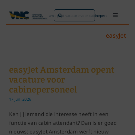
Ga
naar
Zoeken
Home
»
easyJet Amsterdam opent vacature voor cabinepersoneel
Toggle
inhoud
naar:
Navigati
Dit doen we
easyJet
Dit zijn we
easyJet Amsterdam opent
Dossiers
vacature voor
cabinepersoneel
Maatschappijen
17 juni 2026
Word lid!
Ken jij iemand die interesse heeft in een
functie van cabin attendant? Dan is er goed
nieuws: easyJet Amsterdam werft nieuw