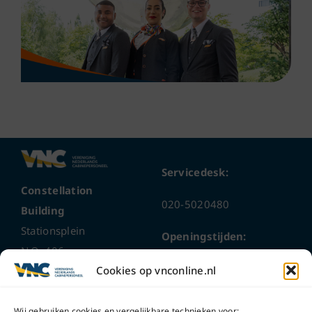
Servicedesk:
Constellation
020-5020480
Building
Stationsplein
Openingstijden:
N.O. 406
ma t/m do
9 – 17 uur
Cookies op vnconline.nl
1117 CL
Schiphol-Oost
vrijdag 9 – 16 uur
Wij gebruiken cookies en vergelijkbare technieken voor: