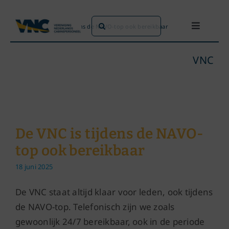
Ga
naar
Zoeken
Home
»
De VNC is tijdens de NAVO-top ook bereikbaar
Toggle
inhoud
naar:
Navigati
Dit doen we
VNC
Dit zijn we
Dossiers
De VNC is tijdens de NAVO-
top ook bereikbaar
Maatschappijen
18 juni 2025
Word lid!
De VNC staat altijd klaar voor leden, ook tijdens
de NAVO-top. Telefonisch zijn we zoals
gewoonlijk 24/7 bereikbaar, ook in de periode