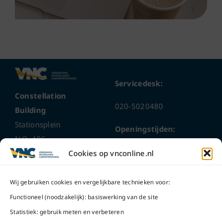
Servicedesk:
Constellation
020-5020480
Building
Stationsplein
Openingstijden:
N.O. 406
ma t/m do
9 – 17 uur
Cookies op vnconline.nl
1117 CL
Schiphol-Oost
vrijdag 9 – 16 uur
Wij gebruiken cookies en vergelijkbare technieken voor:
Bel ons
Na openingstijden
Functioneel (noodzakelijk): basiswerking van de site
bereikbaar via
020-
Statistiek: gebruik meten en verbeteren
Mail ons