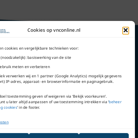
Cookies op vnconline.nl
en cookies en vergelijkbare technieken voor:
 (noodzakelijk): basiswerking van de site
Word lid
 gebruik meten en verbeteren
tiek verwerken wij en 1 partner (Google Analytics) mogelijk gegevens
ort) IP-adres, apparaat- en browserinformatie en paginagebruik.
doel toestemming geven of weigeren via ‘Bekijk voorkeuren’.
VNC Statuten
nt u later altijd aanpassen of uw toestemming intrekken via ‘
beheer
g cookies
’ in de footer.
nsten