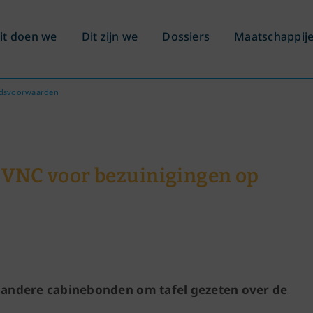
it doen we
Dit zijn we
Dossiers
Maatschappij
idsvoorwaarden
 VNC voor bezuinigingen op
andere cabinebonden om tafel gezeten over de