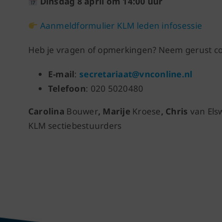
Dinsdag 8 april om 14:00 uur
Aanmeldformulier KLM leden infosessie
Heb je vragen of opmerkingen? Neem gerust cont
E-mail
:
secretariaat@vnconline.nl
Telefoon
: 020 5020480
Carolina
Bouwer
, Marije
Kroese
, Chris
van Els
KLM sectiebestuurders