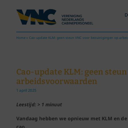
Ga
naar
D
inhoud
Home
»
Cao-update KLM: geen steun VNC voor bezuinigingen op arbe
Cao-update KLM: geen steun
arbeidsvoorwaarden
1 april 2025
Leestijd: > 1 minuut
Vandaag hebben we opnieuw met KLM en de 
cao.