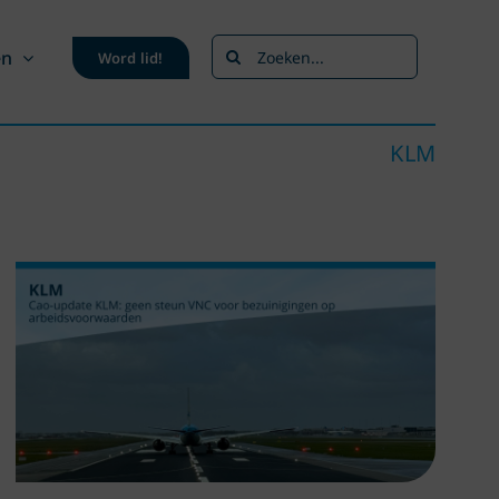
Zoeken
en
Word lid!
naar:
KLM