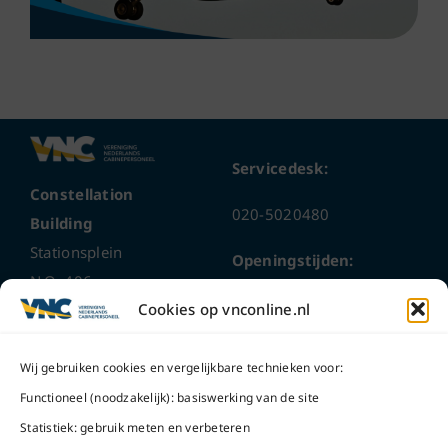
Servicedesk:
Constellation
020-5020480
Building
Stationsplein
Openingstijden:
N.O. 406
ma t/m do
9 – 17 uur
Cookies op vnconline.nl
1117 CL
Schiphol-Oost
vrijdag 9 – 16 uur
Wij gebruiken cookies en vergelijkbare technieken voor:
Bel ons
Na openingstijden
Functioneel (noodzakelijk): basiswerking van de site
bereikbaar via
020-
Statistiek: gebruik meten en verbeteren
Mail ons