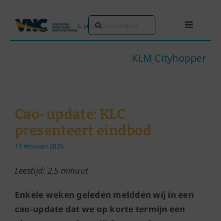
Ga
naar
Zoeken
Home
»
Cao-update: KLC presenteert eindbod
Toggle
inhoud
naar:
Navigati
Dit doen we
KLM Cityhopper
Dit zijn we
Cao-update: KLC
Dossiers
presenteert eindbod
19 februari 2026
Maatschappijen
Leestijd: 2,5 minuut
Word lid!
Enkele weken geleden meldden wij in een
cao‑update dat we op korte termijn een