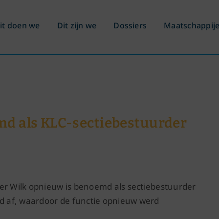
it doen we
Dit zijn we
Dossiers
Maatschappij
md als KLC-sectiebestuurder
der Wilk opnieuw is benoemd als sectiebestuurder
nd af, waardoor de functie opnieuw werd