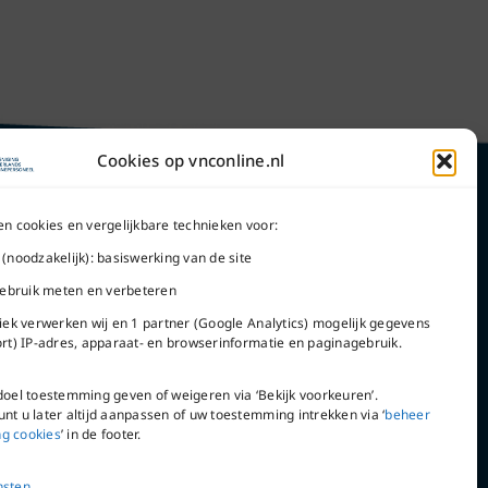
Cookies op vnconline.nl
en cookies en vergelijkbare technieken voor:
 (noodzakelijk): basiswerking van de site
Word lid
 gebruik meten en verbeteren
tiek verwerken wij en 1 partner (Google Analytics) mogelijk gegevens
ort) IP-adres, apparaat- en browserinformatie en paginagebruik.
doel toestemming geven of weigeren via ‘Bekijk voorkeuren’.
VNC Statuten
nt u later altijd aanpassen of uw toestemming intrekken via ‘
beheer
g cookies
’ in de footer.
nsten