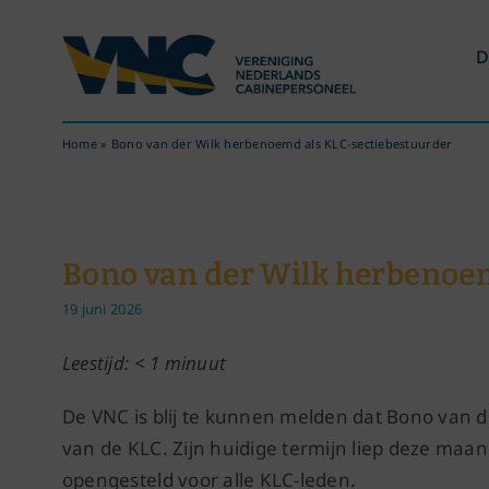
Ga
naar
D
inhoud
Home
»
Bono van der Wilk herbenoemd als KLC-sectiebestuurder
Bono van der Wilk herbenoe
19 juni 2026
Leestijd: < 1 minuut
De VNC is blij te kunnen melden dat Bono van 
van de KLC. Zijn huidige termijn liep deze maa
opengesteld voor alle KLC-leden.