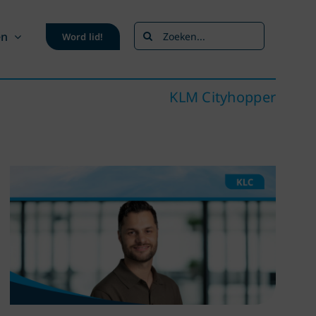
Zoeken
en
Word lid!
naar:
KLM Cityhopper