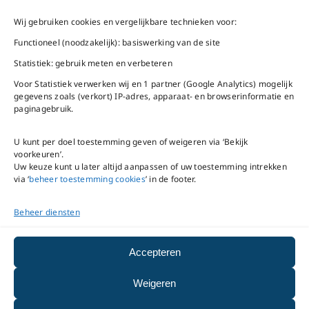
Schiphol-Oost
vrijdag 9 – 16 uur
Wij gebruiken cookies en vergelijkbare technieken voor:
Bel ons
Na openingstijden
Functioneel (noodzakelijk): basiswerking van de site
bereikbaar via
020-
Statistiek: gebruik meten en verbeteren
Mail ons
5020480
Voor Statistiek verwerken wij en 1 partner (Google Analytics) mogelijk
gegevens zoals (verkort) IP-adres, apparaat- en browserinformatie en
paginagebruik.
U kunt per doel toestemming geven of weigeren via ‘Bekijk
voorkeuren’.
VNC Statuten
/
English
Uw keuze kunt u later altijd aanpassen of uw toestemming intrekken
version
via ‘
beheer toestemming cookies
’ in de footer.
Beheer diensten
Copyright ©
2026
VNC
|
privacyverklaring
|
cookiebeleid
|
beheer
Accepteren
toestemming cookies
Weigeren
|
disclaimer
|
integriteits- en