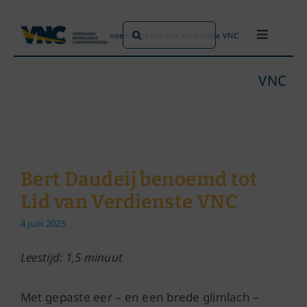
Ga
naar
Zoeken
Home
»
Bert Daudeij benoemd tot Lid van Verdienste VNC
Toggle
inhoud
naar:
Navigati
Dit doen we
VNC
Dit zijn we
Dossiers
Bert Daudeij benoemd tot
Lid van Verdienste VNC
Maatschappijen
4 juni 2025
Word lid!
Leestijd: 1,5 minuut
Met gepaste eer – en een brede glimlach –