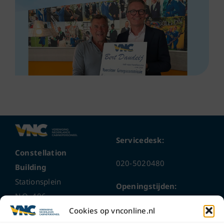
Servicedesk:
Constellation
020-5020480
Building
Stationsplein
Openingstijden:
N.O. 406
ma t/m do
9 – 17 uur
Cookies op vnconline.nl
1117 CL