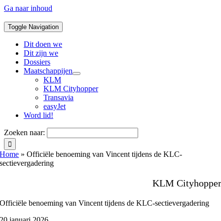
Ga naar inhoud
Toggle Navigation
Dit doen we
Dit zijn we
Dossiers
Maatschappijen
KLM
KLM Cityhopper
Transavia
easyJet
Word lid!
Zoeken naar:
Home
»
Officiële benoeming van Vincent tijdens de KLC-
sectievergadering
KLM Cityhoppe
Officiële benoeming van Vincent tijdens de KLC-sectievergadering
20 januari 2026