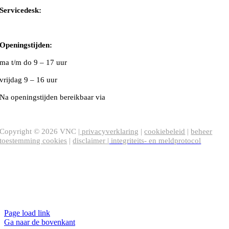
Servicedesk:
020-5020480
Openingstijden:
ma t/m do
9 – 17 uur
vrijdag 9 – 16 uur
Na openingstijden bereikbaar via
020-5020480
VNC Statuten
/
English version
Copyright ©
2026
VNC |
privacyverklaring
|
cookiebeleid
|
beheer
toestemming cookies
|
disclaimer
|
integriteits- en meldprotocol
Page load link
Ga naar de bovenkant