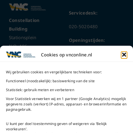
Servicedesk:
Constellation
020-5020480
Building
Stationsplein
Openingstijden:
N.O. 406
ma t/m do
9 – 17 uur
Cookies op vnconline.nl
1117 CL
Schiphol-Oost
vrijdag 9 – 16 uur
Wij gebruiken cookies en vergelijkbare technieken voor:
Bel ons
Na openingstijden
Functioneel (noodzakelijk): basiswerking van de site
bereikbaar via
020-
Statistiek: gebruik meten en verbeteren
Mail ons
5020480
Voor Statistiek verwerken wij en 1 partner (Google Analytics) mogelijk
gegevens zoals (verkort) IP-adres, apparaat- en browserinformatie en
paginagebruik.
U kunt per doel toestemming geven of weigeren via ‘Bekijk
voorkeuren’.
VNC Statuten
/
English