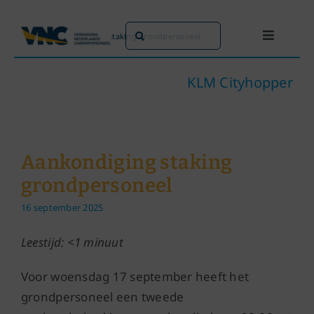
Ga
naar
Zoeken
Home
»
Aankondiging staking grondpersoneel
Toggle
inhoud
naar:
Navigati
Dit doen we
KLM Cityhopper
Dit zijn we
Aankondiging staking
Dossiers
grondpersoneel
16 september 2025
Maatschappijen
Leestijd: <1 minuut
Word lid!
Voor woensdag 17 september heeft het
grondpersoneel een tweede