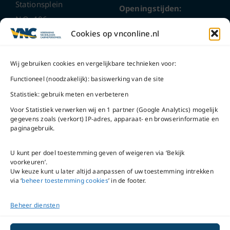
Stationsplein
Openingstijden:
N.O. 406
ma t/m do
9 – 17 uur
Cookies op vnconline.nl
1117 CL
Schiphol-Oost
vrijdag 9 – 16 uur
Wij gebruiken cookies en vergelijkbare technieken voor:
Bel ons
Na openingstijden
Functioneel (noodzakelijk): basiswerking van de site
bereikbaar via
020-
Statistiek: gebruik meten en verbeteren
Mail ons
5020480
Voor Statistiek verwerken wij en 1 partner (Google Analytics) mogelijk
gegevens zoals (verkort) IP-adres, apparaat- en browserinformatie en
paginagebruik.
U kunt per doel toestemming geven of weigeren via ‘Bekijk
voorkeuren’.
VNC Statuten
/
English
Uw keuze kunt u later altijd aanpassen of uw toestemming intrekken
version
via ‘
beheer toestemming cookies
’ in de footer.
Beheer diensten
Copyright ©
2026
VNC
|
privacyverklaring
|