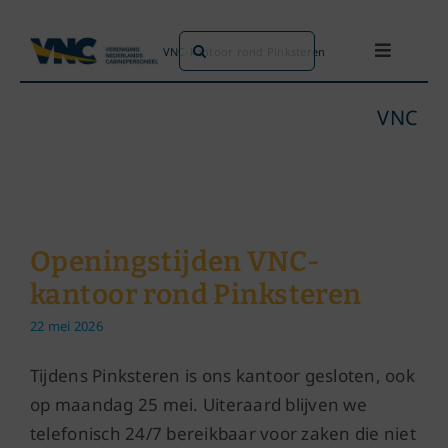
Ga
naar
Zoeken
Home
»
Openingstijden VNC-kantoor rond Pinksteren
Toggle
inhoud
naar:
Navigati
Dit doen we
VNC
Dit zijn we
Dossiers
Openingstijden VNC-
kantoor rond Pinksteren
Maatschappijen
22 mei 2026
Word lid!
Tijdens Pinksteren is ons kantoor gesloten, ook
op maandag 25 mei. Uiteraard blijven we
telefonisch 24/7 bereikbaar voor zaken die niet