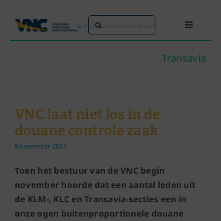
Ga
naar
Zoeken
Home
»
VNC laat niet los in de douane controle zaak
Toggle
inhoud
naar:
Navigati
Dit doen we
Transavia
Dit zijn we
VNC laat niet los in de
Dossiers
douane controle zaak
8 december 2023
Maatschappijen
Toen het bestuur van de VNC begin
Word lid!
november hoorde dat een aantal leden uit
de KLM-, KLC en Transavia-secties een in
onze ogen buitenproportionele douane