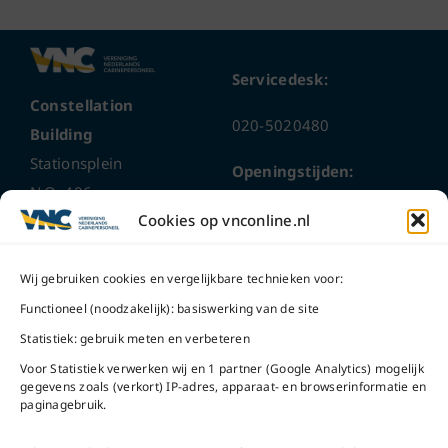
Servicedesk:
Constellation
020-5020480
Building
Stationsplein
Openingstijden:
N.O. 406
ma t/m do
9 – 17 uur
Cookies op vnconline.nl
1117 CL
Schiphol-Oost
vrijdag 9 – 16 uur
Wij gebruiken cookies en vergelijkbare technieken voor:
Bel ons
Na openingstijden
Functioneel (noodzakelijk): basiswerking van de site
bereikbaar via
020-
Statistiek: gebruik meten en verbeteren
Mail ons
5020480
Voor Statistiek verwerken wij en 1 partner (Google Analytics) mogelijk
gegevens zoals (verkort) IP-adres, apparaat- en browserinformatie en
paginagebruik.