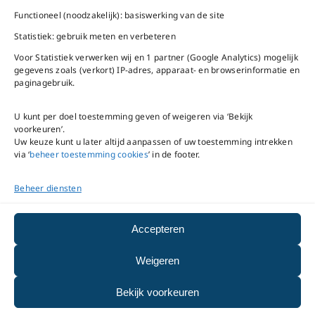
Bel ons
Na openingstijden
Functioneel (noodzakelijk): basiswerking van de site
bereikbaar via
020-
Statistiek: gebruik meten en verbeteren
Mail ons
5020480
Voor Statistiek verwerken wij en 1 partner (Google Analytics) mogelijk
gegevens zoals (verkort) IP-adres, apparaat- en browserinformatie en
paginagebruik.
U kunt per doel toestemming geven of weigeren via ‘Bekijk
voorkeuren’.
VNC Statuten
/
English
Uw keuze kunt u later altijd aanpassen of uw toestemming intrekken
version
via ‘
beheer toestemming cookies
’ in de footer.
Beheer diensten
Copyright ©
2026
VNC
|
privacyverklaring
|
cookiebeleid
|
beheer
Accepteren
toestemming cookies
Weigeren
|
disclaimer
|
integriteits- en
Bekijk voorkeuren
meldprotocol