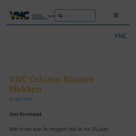
Ga
naar
Zoeken
Home
»
VNC Column Blauwe Plekken
Toggle
inhoud
naar:
Navigati
Dit doen we
VNC
Dit zijn we
Dossiers
VNC Column Blauwe
Plekken
Maatschappijen
23 april 2024
Word lid!
Uni-formaat
Met trots kan ik zeggen dat ik na 35 jaar