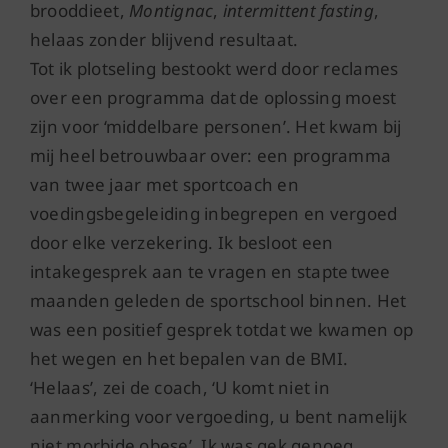
brooddieet,
Montignac
,
intermittent fasting
,
helaas zonder blijvend resultaat.
Tot ik plotseling bestookt werd door reclames
over een programma dat de oplossing moest
zijn voor ‘middelbare personen’. Het kwam bij
mij heel betrouwbaar over: een programma
van twee jaar met sportcoach en
voedingsbegeleiding inbegrepen en vergoed
door elke verzekering. Ik besloot een
intakegesprek aan te vragen en stapte twee
maanden geleden de sportschool binnen.
Het
was een positief gesprek totdat we kwamen op
het wegen en het bepalen van de BMI.
‘Helaas’, zei de coach, ‘U komt niet in
aanmerking voor vergoeding, u bent namelijk
niet morbide obese’.
Ik was gek genoeg