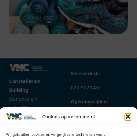
Servicedesk:
Constellation
020-5020480
Building
Stationsplein
Openingstijden:
N.O. 406
ma t/m do
9 – 17 uur
Cookies op vnconline.nl
1117 CL
Schiphol-Oost
vrijdag 9 – 16 uur
Wij gebruiken cookies en vergelijkbare technieken voor: