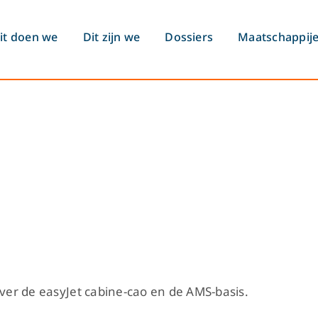
it doen we
Dit zijn we
Dossiers
Maatschappij
over de easyJet cabine-cao en de AMS-basis.