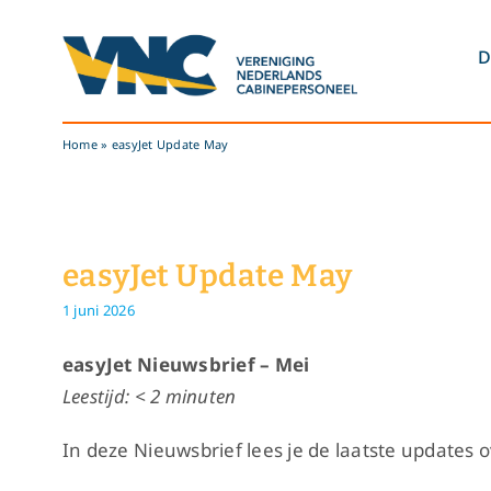
Ga
naar
D
inhoud
Home
»
easyJet Update May
easyJet Update May
1 juni 2026
easyJet Nieuwsbrief – Mei
Leestijd:
< 2 minuten
In deze Nieuwsbrief lees je de laatste updates 