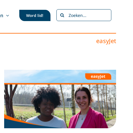
Zoeken
en
Word lid!
naar:
easyJet